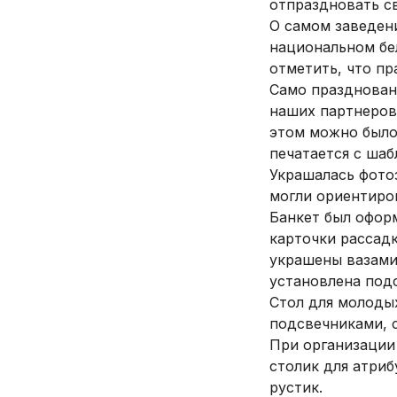
отпраздновать св
О самом заведени
национальном бе
отметить, что пр
Само праздновани
наших партнеров)
этом можно было 
печатается с шаб
Украшалась фотоз
могли ориентиро
Банкет был оформ
карточки рассадк
украшены вазами
установлена подс
Стол для молоды
подсвечниками, 
При организации
столик для атриб
рустик.