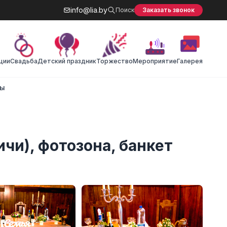
info@lia.by
Поиск
Заказать звонок
ции
Cвадьба
Детский праздник
Торжество
Мероприятие
Галерея
ты
чи), фотозона, банкет