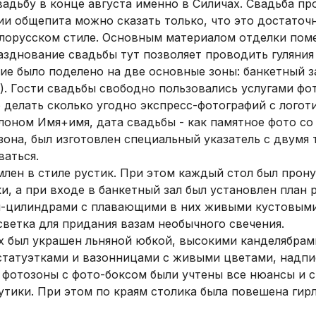
адьбу в конце августа именно в Силичах. Свадьба про
и общепита можно сказать только, что это достаточн
лорусском стиле. Основным материалом отделки поме
азднование свадьбы тут позволяет проводить гуляния 
е было поделено на две основные зоны: банкетный зал
. Гости свадьбы свободно пользовались услугами фот
делать сколько угодно экспресс-фотографий с логоти
лоном Имя+имя, дата свадьбы - как памятное фото со
она, был изготовлен специальный указатель с двумя т
ваться.
лен в стиле рустик. При этом каждый стол был прону
и, а при входе в банкетный зал был установлен план 
-цилиндрами с плавающими в них живыми кустовыми 
ветка для придания вазам необычного свечения.
х был украшен льняной юбкой, высокими канделябрами
статуэтками и вазонницами с живыми цветами, надпи
 фотозоны с фото-боксом были учтены все нюансы и с
утики. При этом по краям столика была повешена гирл