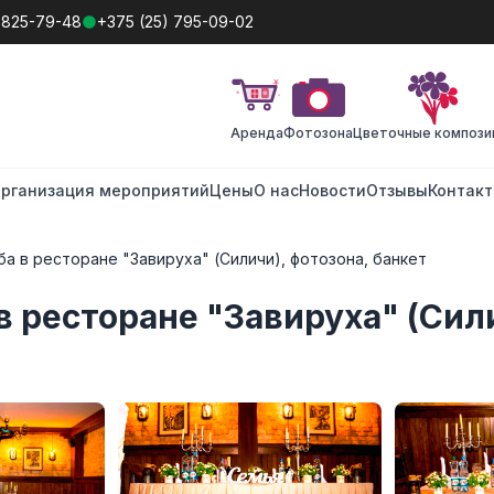
 825-79-48
+375 (25) 795-09-02
Аренда
Фотозона
Цветочные компози
рганизация мероприятий
Цены
О нас
Новости
Отзывы
Контак
а в ресторане "Завируха" (Силичи), фотозона, банкет
в ресторане "Завируха" (Сили