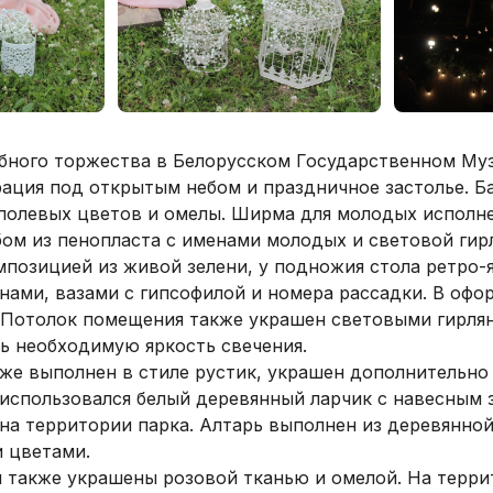
бного торжества в Белорусском Государственном Муз
ация под открытым небом и праздничное застолье. Ба
полевых цветов и омелы. Ширма для молодых исполне
ом из пенопласта с именами молодых и световой гирл
позицией из живой зелени, у подножия стола ретро-я
нами, вазами с гипсофилой и номера рассадки. В оф
. Потолок помещения также украшен световыми гирлян
ь необходимую яркость свечения.
же выполнен в стиле рустик, украшен дополнительно 
 использовался белый деревянный ларчик с навесным 
на территории парка. Алтарь выполнен из деревянной
 цветами.
ей также украшены розовой тканью и омелой. На терр