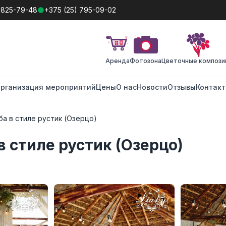
 825-79-48
+375 (25) 795-09-02
Аренда
Фотозона
Цветочные компози
рганизация мероприятий
Цены
О нас
Новости
Отзывы
Контак
а в стиле рустик (Озерцо)
в стиле рустик (Озерцо)