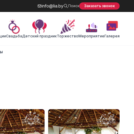
info@lia.by
Поиск
Заказать звонок
ции
Cвадьба
Детский праздник
Торжество
Мероприятие
Галерея
ты