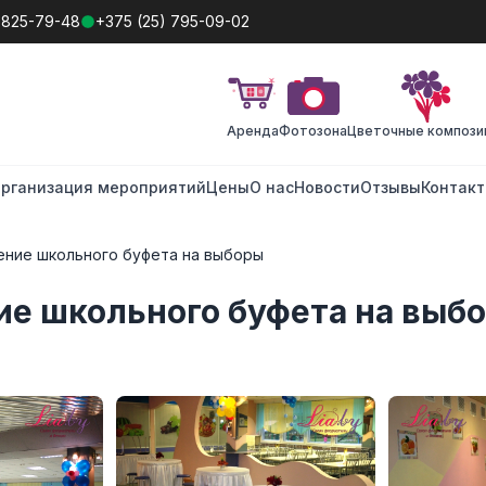
 825-79-48
+375 (25) 795-09-02
Аренда
Фотозона
Цветочные компози
рганизация мероприятий
Цены
О нас
Новости
Отзывы
Контак
ение школьного буфета на выборы
е школьного буфета на выб