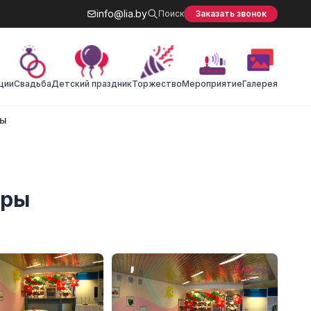
info@lia.by
Поиск
Заказать звонок
ции
Cвадьба
Детский праздник
Торжество
Мероприятие
Галерея
ты
оры