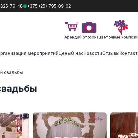
 825-79-48
+375 (25) 795-09-02
Аренда
Фотозона
Цветочные компози
рганизация мероприятий
Цены
О нас
Новости
Отзывы
Контак
й свадьбы
свадьбы