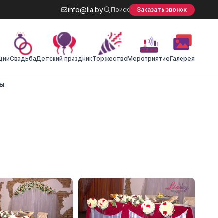
info@lia.by
Поиск
Заказать звонок
ции
Cвадьба
Детский праздник
Торжество
Мероприятие
Галерея
ты