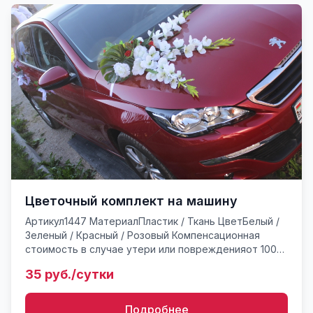
Цветочный комплект на машину
Артикул1447 МатериалПластик / Ткань ЦветБелый /
Зеленый / Красный / Розовый Компенсационная
стоимость в случае утери или поврежденияот 100*
руб. Комплект для украшения авто на свадьбу.
35 руб./сутки
Имеется 6 так...
Подробнее