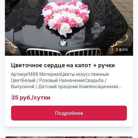
3
фото
Цветочное сердце на капот + ручки
Артикул1469 МатериалЦветы искусственные
ЦветБелый / Розовый НазначениеСвадьба /
Выпускной / Детский праздник Компенсационная
стоимость в случае утери или поврежденияот 100*
35 руб./сутки
руб. Комплект украшения а...
Подробнее