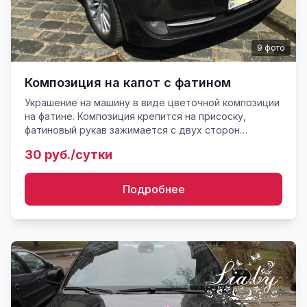
9
фото
Композиция на капот с фатином
Украшение на машину в виде цветочной композиции
на фатине. Композиция крепится на присоску,
фатиновый рукав зажимается с двух сторон
капотом автомобиля.Есть вариации композиций и
30 руб./сутки
фатина (можно подобра...
Подробнее