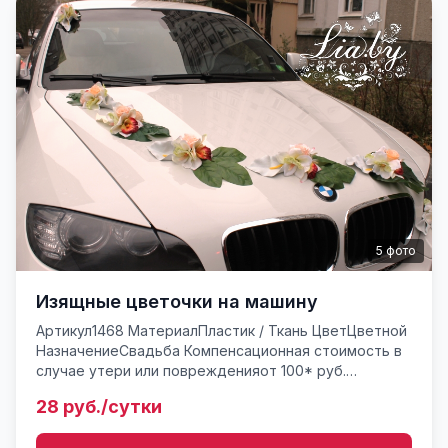
5
фото
Изящные цветочки на машину
Артикул1468 МатериалПластик / Ткань ЦветЦветной
НазначениеСвадьба Компенсационная стоимость в
случае утери или поврежденияот 100* руб.
Комплект украшений на авто - цветы отдельными
28 руб./сутки
букетами на присо...