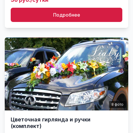
композициями присоски - не царапа...
Подробнее
8
фото
Цветочная гирлянда и ручки
(комплект)