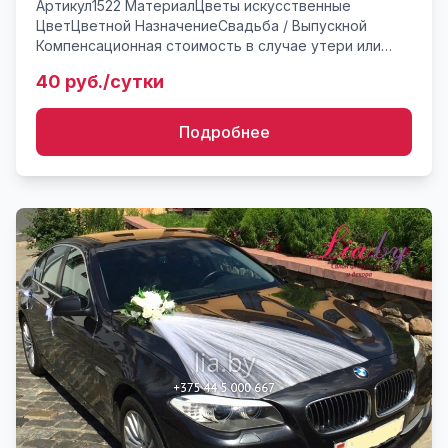
Артикул1522 МатериалЦветы искусственные
ЦветЦветной НазначениеСвадьба / Выпускной
Компенсационная стоимость в случае утери или
поврежденияот 100* руб. Цветочная гирлянда на
40 руб./сутки
капот автомобиля и украше...
Подробнее