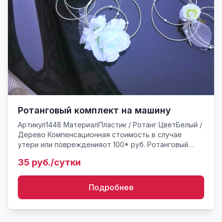
Ротанговый комплект на машину
Артикул1448 МатериалПластик / Ротанг ЦветБелый /
Дерево Компенсационная стоимость в случае
утери или поврежденияот 100* руб. Ротанговый
комплект для украшения авто: композиция для
35 руб./сутки
украшения капота и...
Подробнее