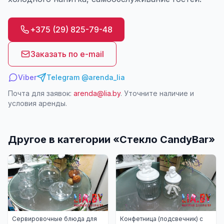
+375 (29) 825-79-48
Заказать по e-mail
Viber
Telegram @arenda_lia
Почта для заявок:
arenda@lia.by
. Уточните наличие и
условия аренды.
Другое в категории «
Стекло CandyBar
»
Сервировочные блюда для
Конфетница (подсвечник) с