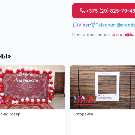
+375 (29) 825-79-4
Viber
Telegram @arenda
Почта для заявок:
arenda@lia
НЫ
»
она: Ковер
Фоторамка