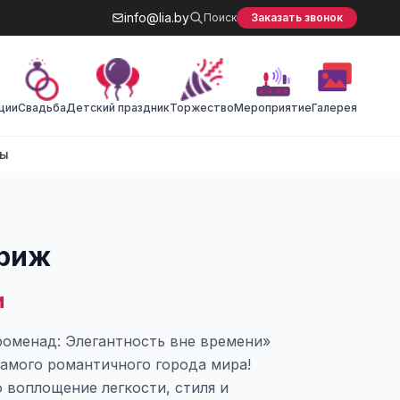
info@lia.by
Поиск
Заказать звонок
ции
Cвадьба
Детский праздник
Торжество
Мероприятие
Галерея
ты
ариж
и
оменад: Элегантность вне времени»
самого романтичного города мира!
 воплощение легкости, стиля и