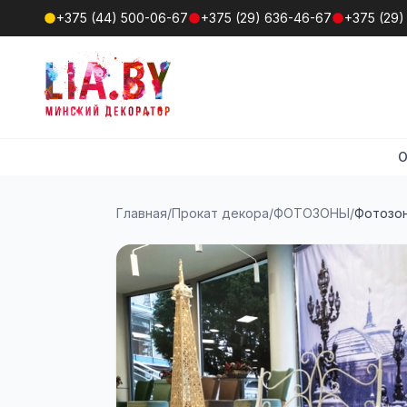
+375 (44) 500-06-67
+375 (29) 636-46-67
+375 (29)
О
Главная
/
Прокат декора
/
ФОТОЗОНЫ
/
Фотозон