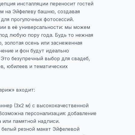
цепция инсталляции переносит гостей
ом на Эйфелеву башню, создавая
 для прогулочных фотосессий.
ции в её универсальности: мы можем
под любую пору года. Будь то нежная
о, золотая осень или заснеженная
нение и фон будут идеально
 Это безупречный выбор для свадеб,
в, юбилеев и тематических
ариж» входит:
ннер (3х2 м) с высококачественной
Возможна персонализация: добавление
а или памятной надписи.
 белый резной макет Эйфелевой