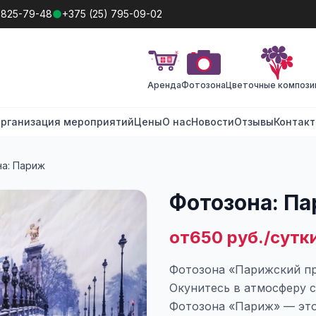
 825-79-48
+375 (25) 795-09-02
Аренда
Фотозона
Цветочные компози
рганизация мероприятий
Цены
О нас
Новости
Отзывы
Контак
а: Париж
Фотозона: П
от650 руб./сутк
Фотозона «Парижский пр
Окунитесь в атмосферу 
Фотозона «Париж» — это