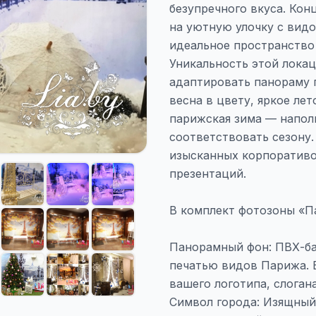
безупречного вкуса. Кон
на уютную улочку с вид
идеальное пространство
Уникальность этой лока
адаптировать панораму 
весна в цвету, яркое лет
парижская зима — напол
соответствовать сезону.
изысканных корпоративо
презентаций.
В комплект фотозоны «П
Панорамный фон: ПВХ-ба
печатью видов Парижа. 
вашего логотипа, слоган
Символ города: Изящный