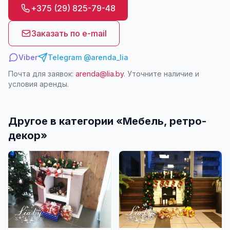
+375 (29) 825-79-48
Заказать по e-mail
Viber
Telegram @arenda_lia
Почта для заявок:
arenda@lia.by
. Уточните наличие и
условия аренды.
Другое в категории «
Мебель, ретро-
декор
»