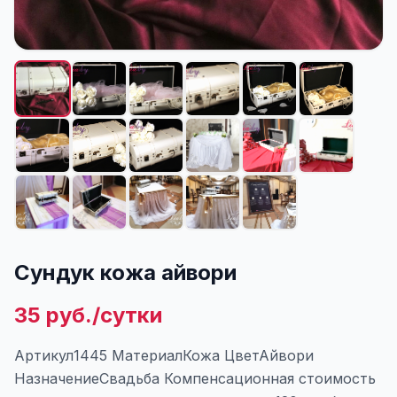
Сундук кожа айвори
35 руб./сутки
Артикул1445 МатериалКожа ЦветАйвори
НазначениеСвадьба Компенсационная стоимость