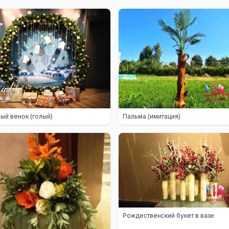
ый венок (голый)
Пальма (имитация)
Рождественский букет в вазе