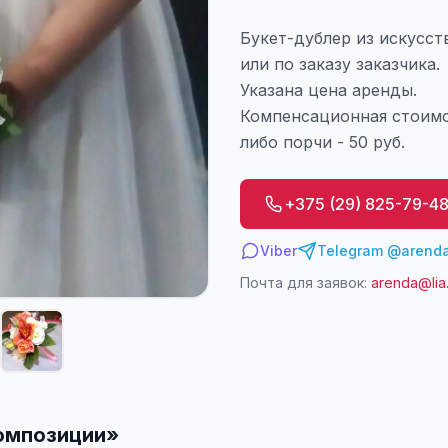
Букет-дублер из искусст
или по заказу заказчика.
Указана цена аренды.
Компенсационная стоимос
либо порчи - 50 руб.
+375 (29) 825-79-4
Viber
Telegram @arenda
Почта для заявок:
arenda@lia
омпозиции
»