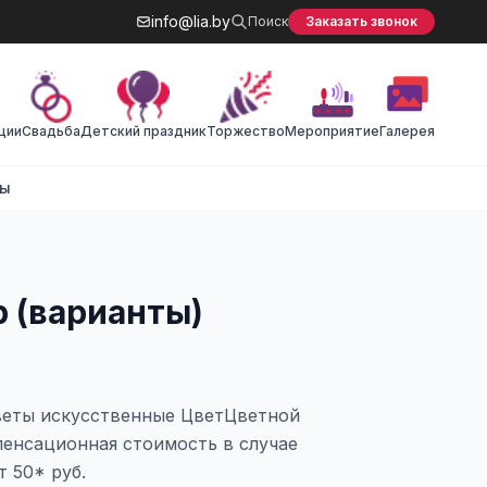
info@lia.by
Поиск
Заказать звонок
ции
Cвадьба
Детский праздник
Торжество
Мероприятие
Галерея
ты
 (варианты)
веты искусственные ЦветЦветной
енсационная стоимость в случае
 50* руб.