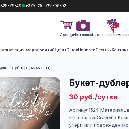
 825-79-48
+375 (25) 795-09-02
Аренда
Фотозона
Цветочные компози
рганизация мероприятий
Цены
О нас
Новости
Отзывы
Контак
Букет-дублер (варианты)
Букет-дублер
30 руб./сутки
Артикул1524 МатериалЦ
НазначениеСвадьба Комп
утери или поврежденияот