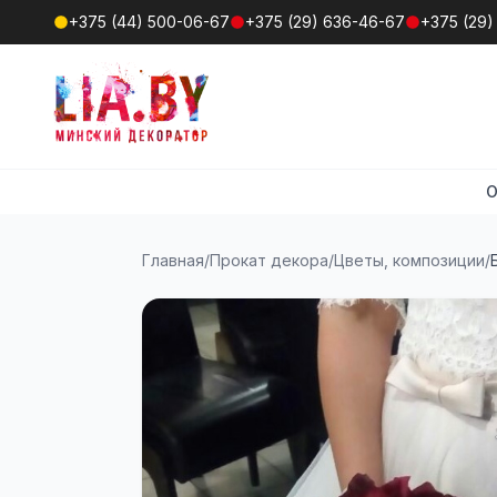
+375 (44) 500-06-67
+375 (29) 636-46-67
+375 (29)
О
Главная
/
Прокат декора
/
Цветы, композиции
/