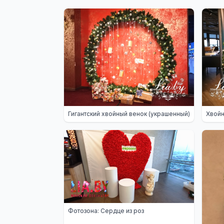
Гигантский хвойный венок (украшенный)
Хвойн
Фотозона: Сердце из роз