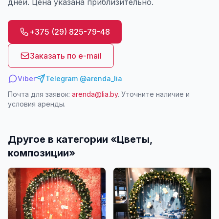
дней. Цена указана приблизительно.
+375 (29) 825-79-48
Заказать по e-mail
Viber
Telegram @arenda_lia
Почта для заявок:
arenda@lia.by
. Уточните наличие и
условия аренды.
Другое в категории «
Цветы,
композиции
»