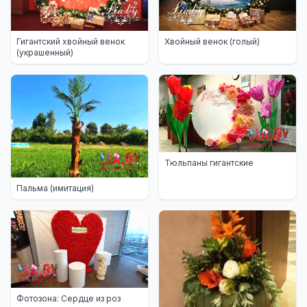
Гигантский хвойный венок
Хвойный венок (голый)
(украшенный)
Тюльпаны гигантские
Пальма (имитация)
Фотозона: Сердце из роз