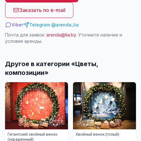
Заказать по e-mail
Viber
Telegram @arenda_lia
Почта для заявок:
arenda@lia.by
. Уточните наличие и
условия аренды.
Другое в категории «
Цветы,
композиции
»
Гигантский хвойный венок
Хвойный венок (голый)
(украшенный)