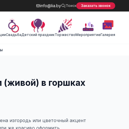
info@lia.by
Поиск
Заказать звонок
ции
Cвадьба
Детский праздник
Торжество
Мероприятие
Галерея
ты
 (живой) в горшках
ена изгородь или цветочный акцент
или же красиво оформить