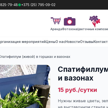
 825-79-48
+375 (25) 795-09-02
Аренда
Фотозона
Цветочные компози
рганизация мероприятий
Цены
О нас
Новости
Отзывы
Контак
Спатифиллум (живой) в горшках и вазонах
Спатифиллум
и вазонах
15 руб./сутки
Нужны живые цветы, зел
на выставочном стенде 