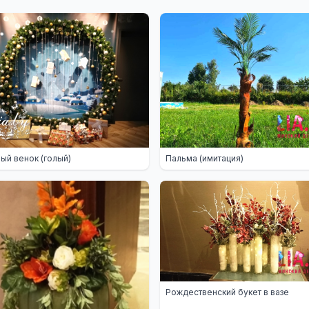
ый венок (голый)
Пальма (имитация)
Рождественский букет в вазе