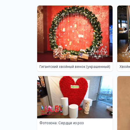
Гигантский хвойный венок (украшенный)
Хвойн
Фотозона: Сердце из роз