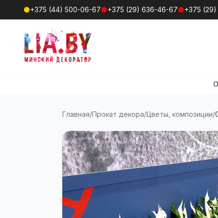
+375 (44) 500-06-67
+375 (29) 636-46-67
+375 (29)
О
Главная
/
Прокат декора
/
Цветы, композиции
/