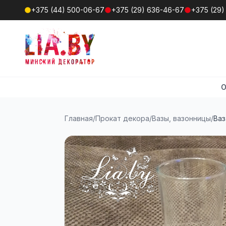
+375 (44) 500-06-67
+375 (29) 636-46-67
+375 (29)
О
Главная
/
Прокат декора
/
Вазы, вазонницы
/
Ваз