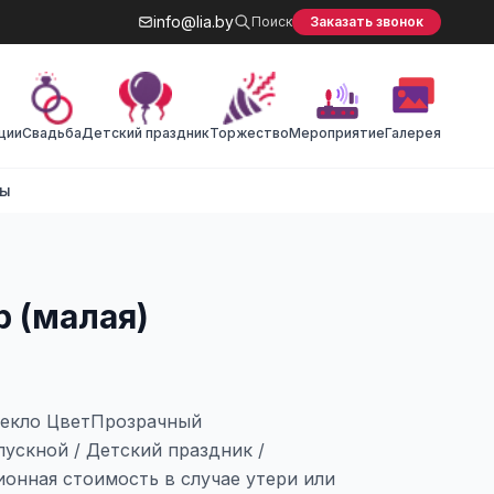
info@lia.by
Поиск
Заказать звонок
ции
Cвадьба
Детский праздник
Торжество
Мероприятие
Галерея
ты
 (малая)
текло ЦветПрозрачный
ускной / Детский праздник /
онная стоимость в случае утери или