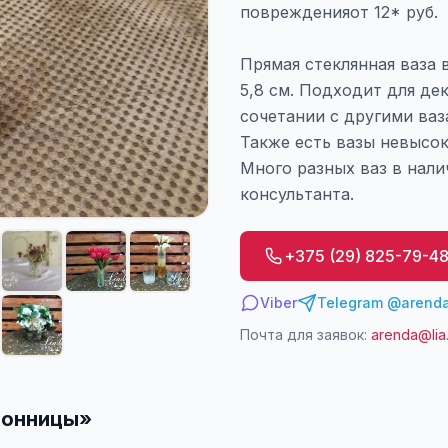
поврежденияот 12* руб.
Прямая стеклянная ваза
5,8 см. Подходит для де
сочетании с другими ва
Также есть вазы невысок
Много разных ваз в нали
консультанта.
+375 (29) 825-79-4
Viber
Telegram @arenda
Почта для заявок:
arenda@lia
зонницы
»