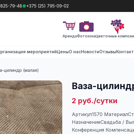
 825-79-48
+375 (25) 795-09-02
Аренда
Фотозона
Цветочные компози
рганизация мероприятий
Цены
О нас
Новости
Отзывы
Контак
а-цилиндр (малая)
Ваза-цилиндр
2 руб./сутки
Артикул1570 МатериалС
НазначениеСвадьба / Вып
Конференция Компенсаци