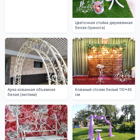
Цветочная стойка деревянная
белая (тренога)
Арка кованная объемная
Кованый столик белый 110*45
белая (листики)
см