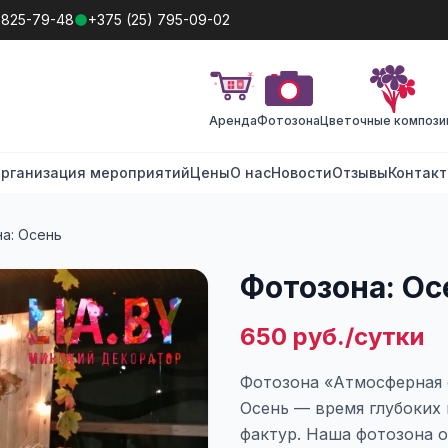
 825-79-48
+375 (25) 795-09-02
Аренда
Фотозона
Цветочные компози
рганизация мероприятий
Цены
О нас
Новости
Отзывы
Контак
а: Осень
Фотозона: Ос
650 руб./сутки
Фотозона «Атмосферная 
Осень — время глубоких 
фактур. Наша фотозона 