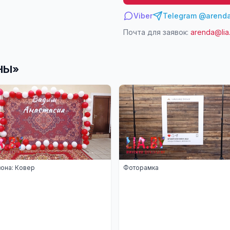
Viber
Telegram @arenda
Почта для заявок:
arenda@lia
НЫ
»
она: Ковер
Фоторамка