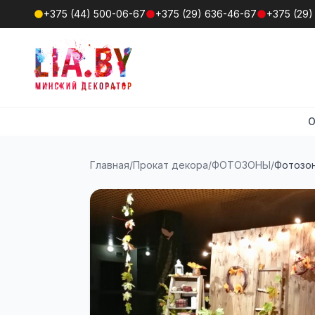
+375 (44) 500-06-67
+375 (29) 636-46-67
+375 (29)
О
Главная
/
Прокат декора
/
ФОТОЗОНЫ
/
Фотозон