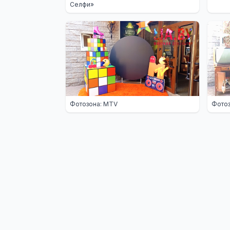
Селфи»
Фотозона: MTV
Фотоз