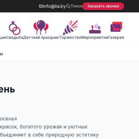
info@lia.by
Поиск
Заказать звонок
ции
Cвадьба
Детский праздник
Торжество
Мероприятие
Галерея
ты
ень
осень»
красок, богатого урожая и уютных
объединяет в себе природную эстетику