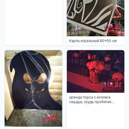
Карты игральный 80*50 см
аренда торса с колом в
сердце, грудь пробитая
деревянным колом в Минске