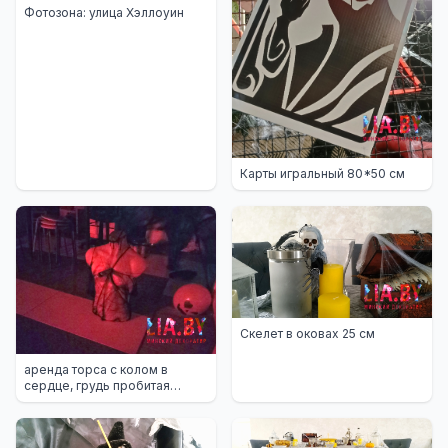
Фотозона: улица Хэллоуин
Карты игральный 80*50 см
Скелет в оковах 25 см
аренда торса с колом в
сердце, грудь пробитая
деревянным колом в Минске