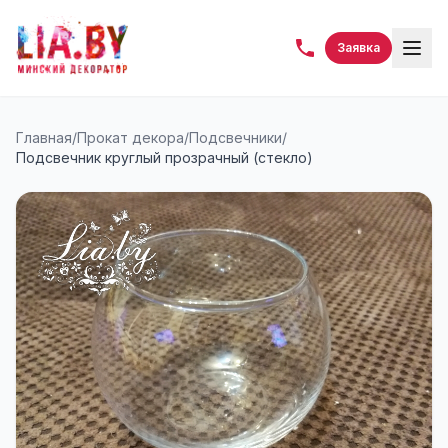
Заявка
Главная
/
Прокат декора
/
Подсвечники
/
Подсвечник круглый прозрачный (стекло)