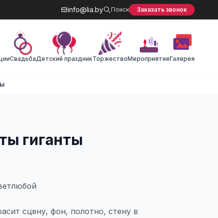
info@lia.by
Поиск
Заказать звонок
ции
Cвадьба
Детский праздник
Торжество
Мероприятие
Галерея
ты
ты гиганты
ветлюбой
асит сцену, фон, полотно, стену в