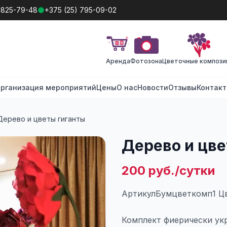
 825-79-48
+375 (25) 795-09-02
Аренда
Фотозона
Цветочные компози
рганизация мероприятий
Цены
О нас
Новости
Отзывы
Контак
Дерево и цветы гиганты
Дерево и цве
200 руб./сутки
АртикулБумцветкомп1 Ц
Комплект фиерически укр