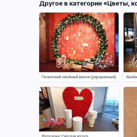
Другое в категории «
Цветы, к
Гигантский хвойный венок (украшенный)
Хвойн
Фотозона: Сердце из роз