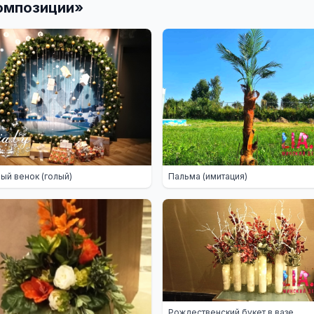
омпозиции
»
ый венок (голый)
Пальма (имитация)
Рождественский букет в вазе