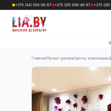
+375 (44) 500-06-67
+375 (29) 636-46-67
+375 (29)
О
Главная
/
Прокат декора
/
Цветы, композиции
/