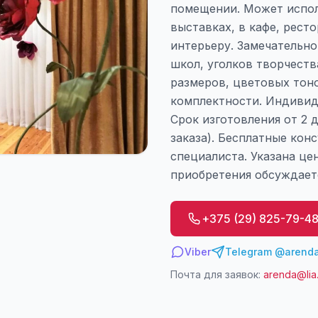
помещении. Может испол
выставках, в кафе, ресто
интерьеру. Замечательно
школ, уголков творчеств
размеров, цветовых тоно
комплектности. Индивид
Срок изготовления от 2 
заказа). Бесплатные кон
специалиста. Указана це
приобретения обсуждает
+375 (29) 825-79-4
Viber
Telegram @arenda
Почта для заявок:
arenda@lia