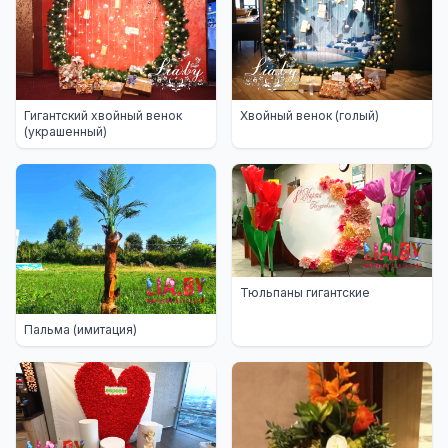
Гигантский хвойный венок
Хвойный венок (голый)
(украшенный)
Тюльпаны гигантские
Пальма (имитация)