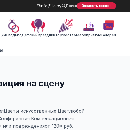
info@lia.by
Поиск
Заказать звонок
ции
Cвадьба
Детский праздник
Торжество
Мероприятие
Галерея
ты
иция на сцену
лЦветы искусственные Цветлюбой
Конференция Компенсационная
и или поврежденияот 120* руб.