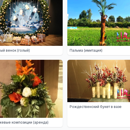
ый венок (голый)
Пальма (имитация)
Рождественский букет в вазе
евые композиции (аренда)