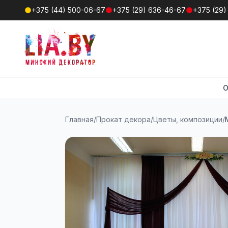
+375 (44) 500-06-67
+375 (29) 636-46-67
+375 (29)
О
Главная
/
Прокат декора
/
Цветы, композиции
/