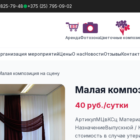
 825-79-48
+375 (25) 795-09-02
Аренда
Фотозона
Цветочные компози
рганизация мероприятий
Цены
О нас
Новости
Отзывы
Контак
Малая композиция на сцену
Малая композ
40 руб./сутки
АртикулМЦвКСц Материа
НазначениеВыпускной / 
стоимость в случае утер