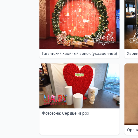
Гигантский хвойный венок (украшенный)
Хвойн
Фотозона: Сердце из роз
Оранж