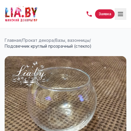
Заявка
Главная
/
Прокат декора
/
Вазы, вазонницы
/
Подсвечник круглый прозрачный (стекло)