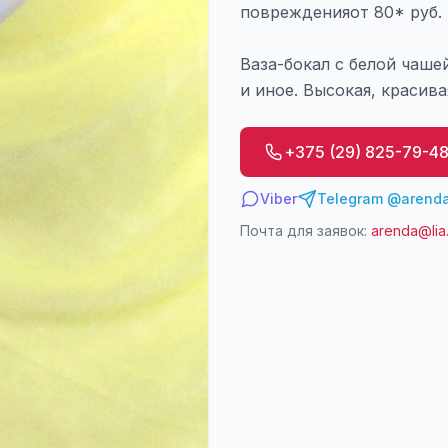
поврежденияот 80* руб.
Ваза-бокал с белой чаше
и иное. Высокая, красива
+375 (29) 825-79-4
Viber
Telegram @arenda
Почта для заявок:
arenda@lia