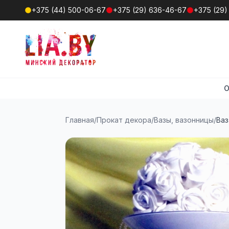
+375 (44) 500-06-67
+375 (29) 636-46-67
+375 (29)
О
Главная
/
Прокат декора
/
Вазы, вазонницы
/
Ваз