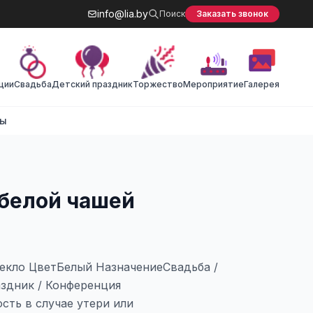
info@lia.by
Поиск
Заказать звонок
ции
Cвадьба
Детский праздник
Торжество
Мероприятие
Галерея
ты
 белой чашей
екло ЦветБелый НазначениеСвадьба /
аздник / Конференция
сть в случае утери или