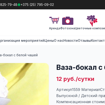
 825-79-48
+375 (25) 795-09-02
Аренда
Фотозона
Цветочные компози
рганизация мероприятий
Цены
О нас
Новости
Отзывы
Контак
а-бокал с белой чашей
Ваза-бокал с
12 руб./сутки
Артикул1559 МатериалСт
Выпускной / Детский пр
Компенсационная стоимо