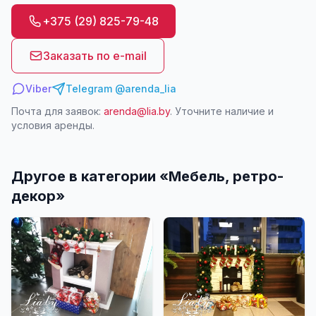
+375 (29) 825-79-48
Заказать по e-mail
Viber
Telegram @arenda_lia
Почта для заявок:
arenda@lia.by
. Уточните наличие и
условия аренды.
Другое в категории «
Мебель, ретро-
декор
»