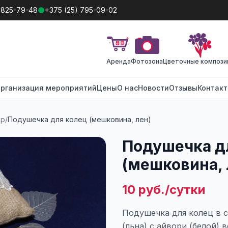
 825-79-48
+375 (25) 795-09-02
Аренда
Фотозона
Цветочные компози
рганизация мероприятий
Цены
О нас
Новости
Отзывы
Контак
ор
/
Подушечка для колец (мешковина, лен)
Подушечка д
(мешковина, 
10 руб./сутки
Подушечка для колец в с
(льна) с айвори (белой) 