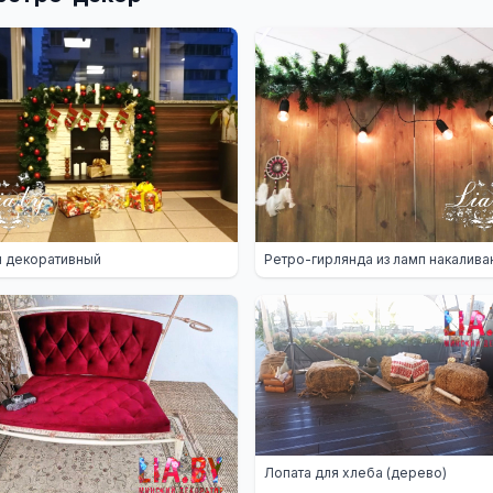
 декоративный
Ретро-гирлянда из ламп накалива
Лопата для хлеба (дерево)