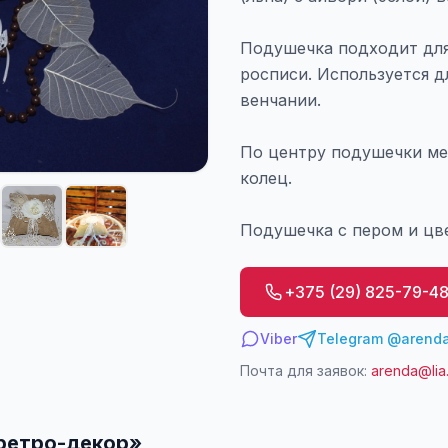
Подушечка подходит для
росписи. Используется д
венчании.
По центру подушечки ме
колец.
Подушечка с пером и цв
+375 (29) 825-79-4
Viber
Telegram @arenda
Почта для заявок:
arenda@lia
ретро-декор
»