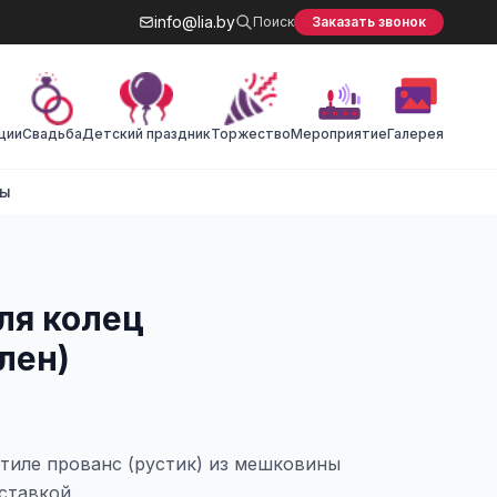
info@lia.by
Поиск
Заказать звонок
ции
Cвадьба
Детский праздник
Торжество
Мероприятие
Галерея
ты
ля колец
лен)
тиле прованс (рустик) из мешковины
вставкой.