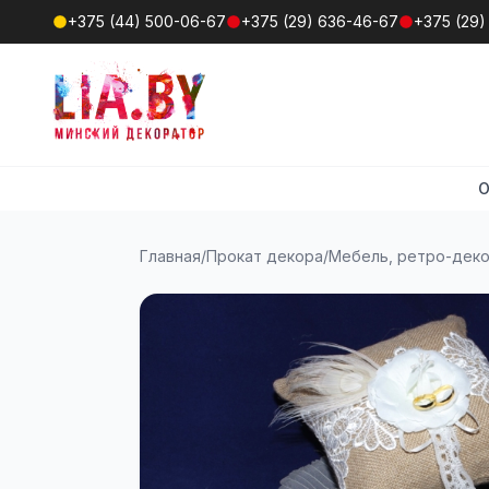
+375 (44) 500-06-67
+375 (29) 636-46-67
+375 (29)
О
Главная
/
Прокат декора
/
Мебель, ретро-дек