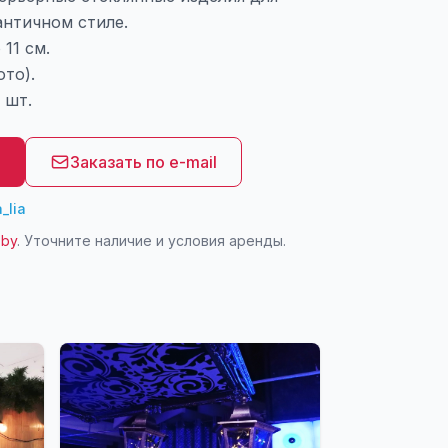
античном стиле.
11 см.
ото).
 шт.
8
Заказать по e-mail
_lia
.by
. Уточните наличие и условия аренды.