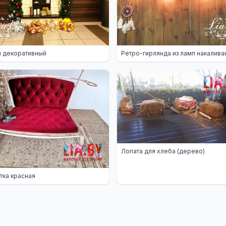
 декоративный
Ретро-гирлянда из ламп накалива
Лопата для хлеба (дерево)
тка красная