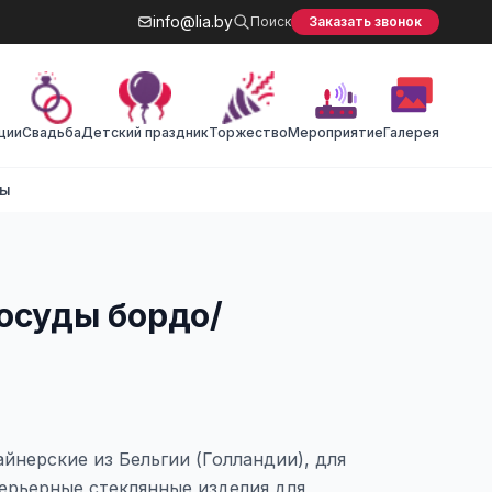
info@lia.by
Поиск
Заказать звонок
ции
Cвадьба
Детский праздник
Торжество
Мероприятие
Галерея
ты
осуды бордо/
айнерские из Бельгии (Голландии), для
ерьерные стеклянные изделия для