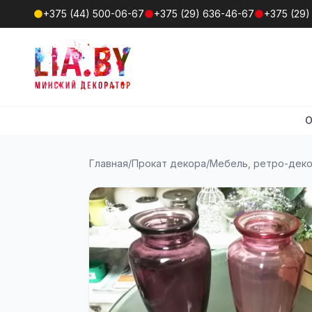
+375 (44) 500-06-67
+375 (29) 636-46-67
+375 (29)
О
Главная
/
Прокат декора
/
Мебель, ретро-дек