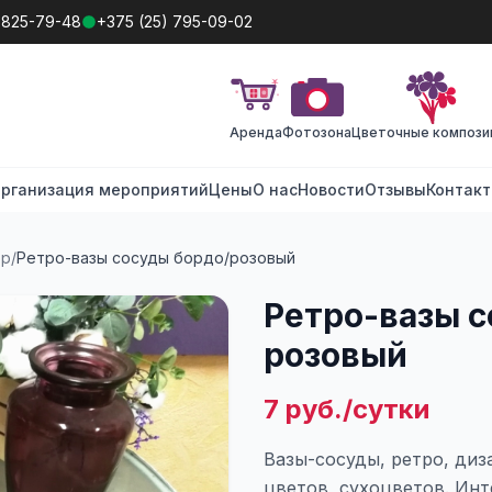
 825-79-48
+375 (25) 795-09-02
Аренда
Фотозона
Цветочные компози
рганизация мероприятий
Цены
О нас
Новости
Отзывы
Контак
ор
/
Ретро-вазы сосуды бордо/розовый
Ретро-вазы с
розовый
7 руб./сутки
Вазы-сосуды, ретро, диз
цветов, сухоцветов. Инт