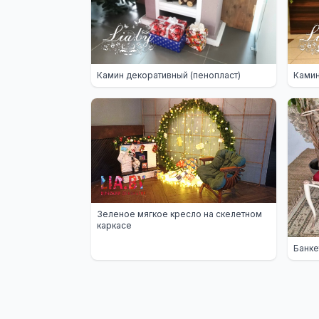
Камин декоративный (пенопласт)
Камин
Зеленое мягкое кресло на скелетном
каркасе
Банке