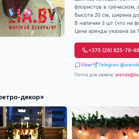
флористов в греческом, 
Высота 20 см, ширина до 
В наличии 3 шт (что на ф
Цена аренды указана за 1
+375 (29) 825-79-4
Viber
Telegram @arenda
Почта для заявок:
arenda@lia
ретро-декор
»