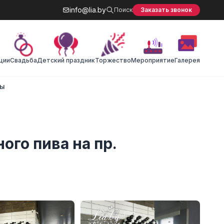
info@lia.by
Поиск
Заказать звонок
ции
Cвадьба
Детский праздник
Торжество
Мероприятие
Галерея
ты
го пива на пр.