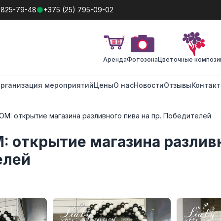
 825-79-48
+375 (25) 795-09-02
Аренда
Фотозона
Цветочные компози
рганизация мероприятий
Цены
О нас
Новости
Отзывы
Контак
M: открытие магазина разливного пива на пр. Победителей
 открытие магазина разливно
елей