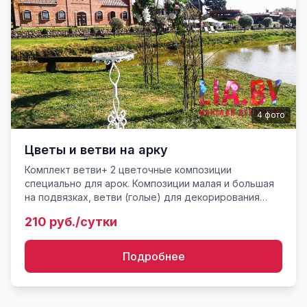
4
фото
Цветы и ветви на арку
Комплект ветви+ 2 цветочные композиции
специально для арок. Композиции малая и большая
на подвязках, ветви (голые) для декорирования
арок. Готовность, наличие и комплектность
210 руб./сутки
уточняйте у консультант...
Подробнее