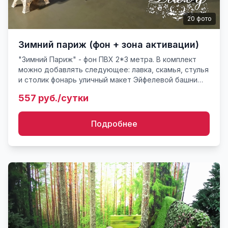
20
фото
Зимний париж (фон + зона активации)
"Зимний Париж" - фон ПВХ 2*3 метра. В комплект
можно добавлять следующее: лавка, скамья, стулья
и столик фонарь уличный макет Эйфелевой башни
снег, ковровое покрытие подсветка, гирлянды
557 руб./сутки
дополни...
Подробнее