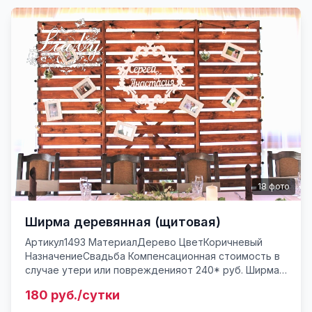
18
фото
Ширма деревянная (щитовая)
Артикул1493 МатериалДерево ЦветКоричневый
НазначениеСвадьба Компенсационная стоимость в
случае утери или поврежденияот 240* руб. Ширма
из деревянных щитов, 3 сегмента, разборная.
180 руб./сутки
Оригинальная ширма ...