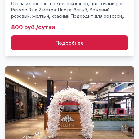
Стена из цветов, цветочный ковер, цветочный фон.
Размер 3 на 2 метра. Цвета: белый, бежевый,
розовый, желтый, красный Подходит для фотозон,
инсталляций, в качестве фона на свадьбу. Детали по
800 руб./сутки
стилизаци...
Подробнее