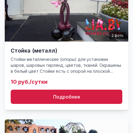
2
фото
Стойка (металл)
Стойки металлические (опоры) для установки
шаров, шаровых гирлянд, цветов, тканей. Окрашены
в белый цвет Стойки есть с опорой на плоской
круглой ноге, плоской ноге крестиком. Высота стоек
10 руб./сутки
от 0,5 до ...
Подробнее