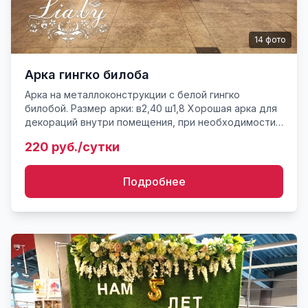
14
фото
Арка гингко билоба
Арка на металлоконструкции с белой гингко
билобой. Размер арки: в2,40 ш1,8 Хорошая арка для
декораций внутри помещения, при необходимости
использования на улице уточняйте информацию
220 руб./сутки
консультанту. Прок...
Подробнее