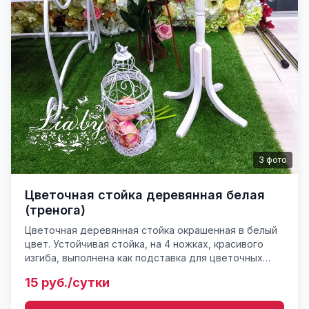
3
фото
Цветочная стойка деревянная белая
(тренога)
Цветочная деревянная стойка окрашенная в белый
цвет. Устойчивая стойка, на 4 ножках, красивого
изгиба, выполнена как подставка для цветочных
композиций, горшков (мини-столик). Высота 80 см.
15 руб./сутки
Вес порядк...