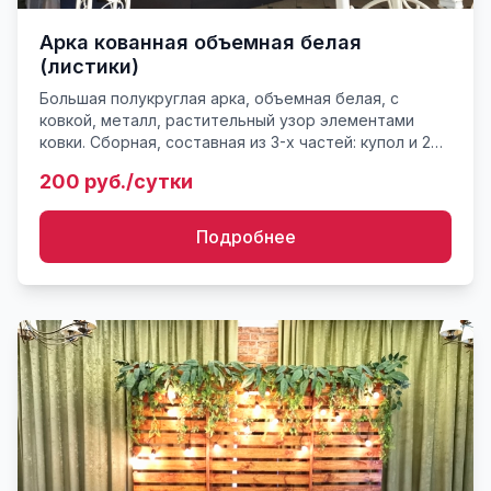
Арка кованная объемная белая
(листики)
Большая полукруглая арка, объемная белая, с
ковкой, металл, растительный узор элементами
ковки. Сборная, составная из 3-х частей: купол и 2
ноги. Примерный вес конструкции порядка 30-35 кг.
200 руб./сутки
Габариты...
Подробнее