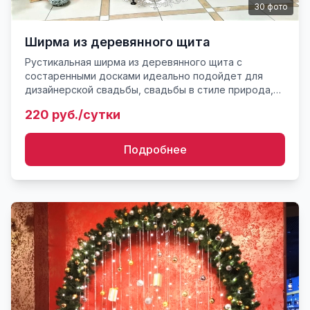
30
фото
Ширма из деревянного щита
Рустикальная ширма из деревянного щита с
состаренными досками идеально подойдет для
дизайнерской свадьбы, свадьбы в стиле природа,
прованс, рустик. Очень хорошо сочетается с
220 руб./сутки
деревянным интерьером. Рек...
Подробнее