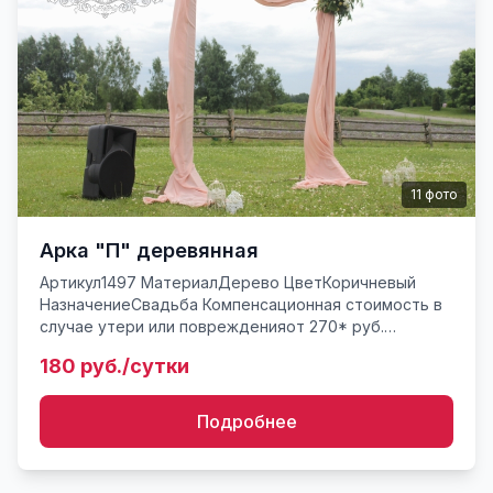
11
фото
Арка "П" деревянная
Артикул1497 МатериалДерево ЦветКоричневый
НазначениеСвадьба Компенсационная стоимость в
случае утери или поврежденияот 270* руб.
Свадебная арка из брусьев, деревянная размер 2,4
180 руб./сутки
на 2,4 метра. Арка с...
Подробнее