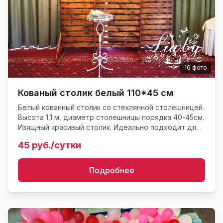
16
фото
Кованый столик белый 110*45 см
Белый кованный столик со стеклянной столешницей.
Высота 1,1 м, диаметр столешницы порядка 40-45см.
Изящный красивый столик. Идеально подходит для
церемонии росписи на выездной регистрации. Вес
45 руб./сутки
около 7...
Подробнее