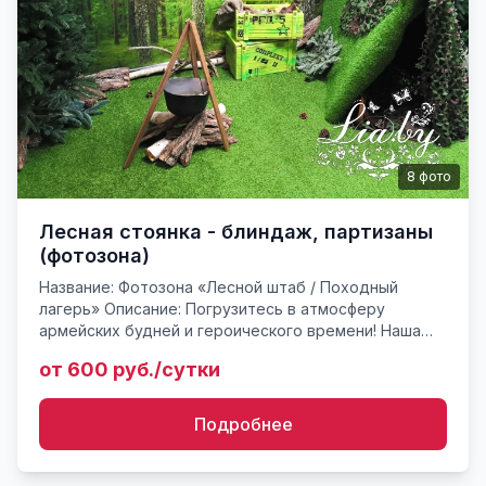
8
фото
Лесная стоянка - блиндаж, партизаны
(фотозона)
Название: Фотозона «Лесной штаб / Походный
лагерь» Описание: Погрузитесь в атмосферу
армейских будней и героического времени! Наша
масштабная инсталляция воссоздает настоящий
от 600 руб./сутки
лесной лагерь с поразит...
Подробнее