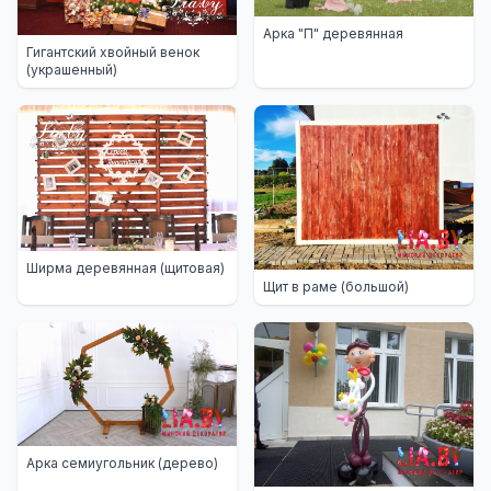
Арка "П" деревянная
Гигантский хвойный венок
(украшенный)
Ширма деревянная (щитовая)
Щит в раме (большой)
Арка семиугольник (дерево)