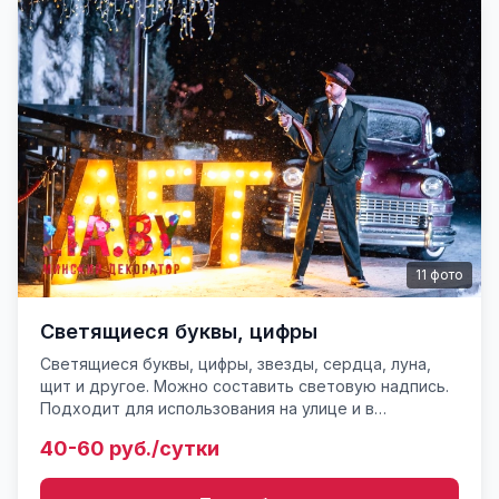
11
фото
Светящиеся буквы, цифры
Светящиеся буквы, цифры, звезды, сердца, луна,
щит и другое. Можно составить световую надпись.
Подходит для использования на улице и в
помещении. Цена указана за 1 символ и зависит от
40-60 руб./сутки
размера симво...