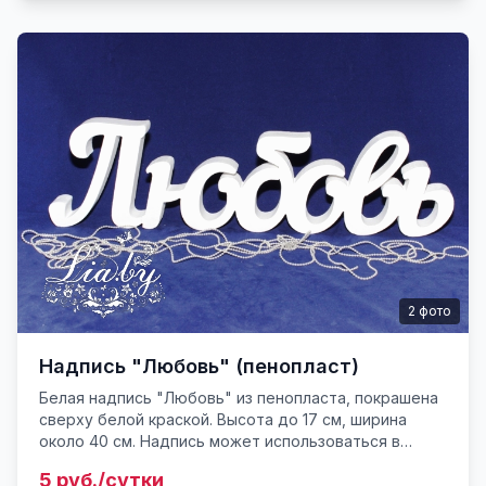
2
фото
Надпись "Любовь" (пенопласт)
Белая надпись "Любовь" из пенопласта, покрашена
сверху белой краской. Высота до 17 см, ширина
около 40 см. Надпись может использоваться в
украшении стола для молодых, стола для дарения,
5 руб./сутки
фотозоны и в к...