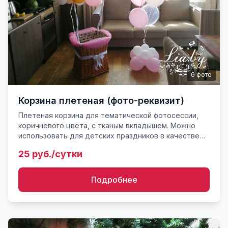
6
фото
Корзина плетеная (фото-реквизит)
Плетеная корзина для тематической фотосессии,
коричневого цвета, с тканым вкладышем. Можно
использовать для детских праздников в качестве
реквизита для фотосессии. Корзина может
25 руб./сутки
использоваться в ка...
Подробнее