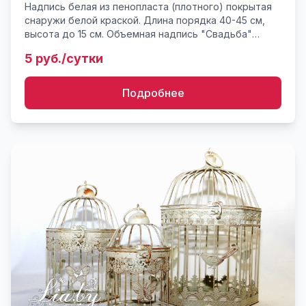
Надпись белая из пенопласта (плотного) покрытая
снаружи белой краской. Длина порядка 40-45 см,
высота до 15 см. Объемная надпись "Свадьба"
может использоваться в украшении стола для
5 руб./сутки
молодых, стола дл...
Подробнее