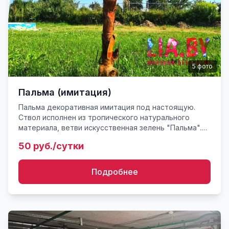
5
фото
Пальма (имитация)
Пальма декоративная имитация под настоящую.
Ствол исполнен из тропического натурального
материала, ветви искусственная зелень "Пальма".
Основание: 2 доски с отверстиями для фиксации
50 руб./сутки
через гвоздь к гр...
Подробнее