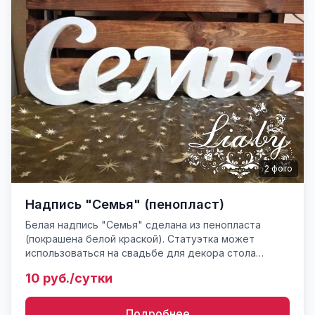
2
фото
Надпись "Семья" (пенопласт)
Белая надпись "Семья" сделана из пенопласта
(покрашена белой краской). Статуэтка может
использоваться на свадьбе для декора стола
молодых, стола для дарения либо на фотозоне.
10 руб./сутки
Также можно использовать ...
Подробнее