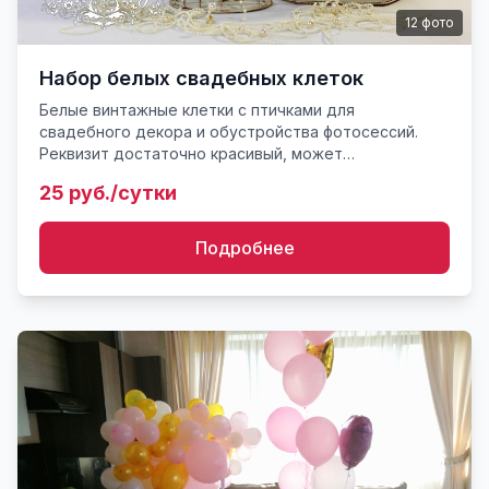
12
фото
Набор белых свадебных клеток
Белые винтажные клетки с птичками для
свадебного декора и обустройства фотосессий.
Реквизит достаточно красивый, может
использоваться в сочетание с флористикой и
25 руб./сутки
другими декорациями. Внутрь клетки мож...
Подробнее