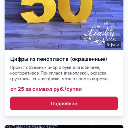
9
фото
Цифры из пенопласта (окрашенные)
Прокат объемных цифр и букв для юбилеев,
корпоративов. Пенопласт (пеноплекс), окраска,
грунтовка, снятие фаски, можно просто вырезка
букв без отделки. Размеры больших букв и цифр
от 25 за символ руб./сутки
начинаются от 50 см. ...
Подробнее