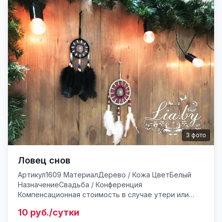
3
фото
Ловец снов
Артикул1609 МатериалДерево / Кожа ЦветБелый
НазначениеСвадьба / Конференция
Компенсационная стоимость в случае утери или
поврежденияот 40* руб. Ловец снов - атрибут не
10 руб./сутки
магический но с некоторым сакр...