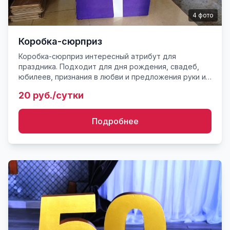
4
фото
Коробка-сюрприз
Коробка-сюрприз интересный атрибут для
праздника. Подходит для дня рождения, свадеб,
юбилеев, признания в любви и предложения руки и
сердца. В коробку помещается до 12 стандартных
20 руб./сутки
шаров с гелием к ко...
Подробнее