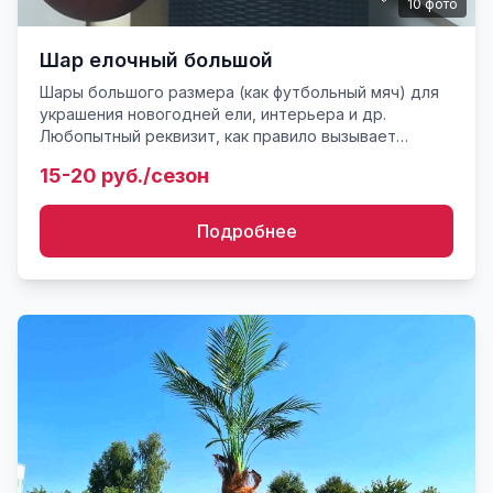
10
фото
Шар елочный большой
Шары большого размера (как футбольный мяч) для
украшения новогодней ели, интерьера и др.
Любопытный реквизит, как правило вызывает
интерес и удивление за счет размеров. Есть также
15-20 руб./сезон
шары 15, 20, 25 и 30...
Подробнее