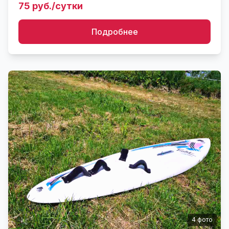
75 руб./сутки
Грузоподъемность стойки 200 ...
Подробнее
4
фото