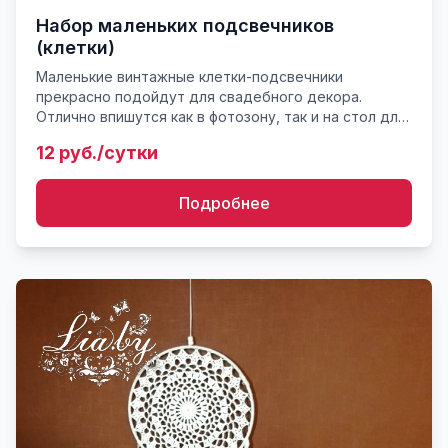
Набор маленьких подсвечников
(клетки)
Маленькие винтажные клетки-подсвечники
прекрасно подойдут для свадебного декора.
Отлично впишутся как в фотозону, так и на стол для
молодых. Набор может использоваться в сочетании
12 руб./сутки
и с другими декораци...
Подробнее