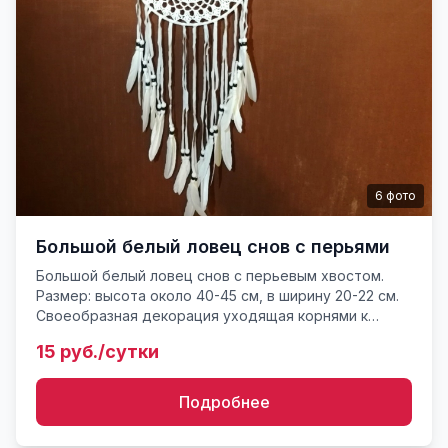
6
фото
Большой белый ловец снов с перьями
Большой белый ловец снов с перьевым хвостом.
Размер: высота около 40-45 см, в ширину 20-22 см.
Своеобразная декорация уходящая корнями к
традициям индейцев - талисман охраняющий
15 руб./сутки
спящего от злых духов....
Подробнее