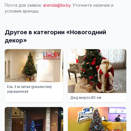
Почта для заявок:
arenda@lia.by
. Уточните наличие и
условия аренды.
Другое в категории «
Новогодний
декор
»
Ель 3 м литая (реалистик)
украшенная
Дед мороз 80 см