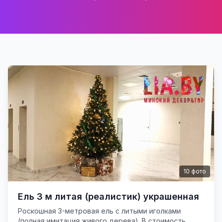
10
фото
Ель 3 м литая (реалистик) украшенная
Роскошная 3-метровая ель с литыми иголками
(полная имитация живого дерева). В стоимость