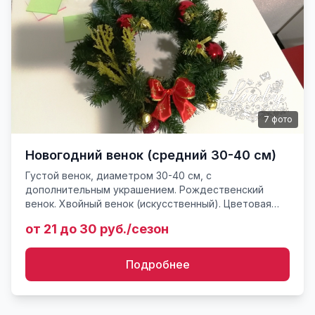
7
фото
Новогодний венок (средний 30-40 см)
Густой венок, диаметром 30-40 см, с
дополнительным украшением. Рождественский
венок. Хвойный венок (искусственный). Цветовая
гамма и стиль возможны любые. Монтаж на любых
от 21 до 30 руб./сезон
поверхностях, стенах, выступа...
Подробнее