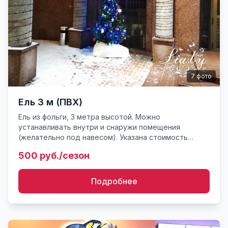
7
фото
Ель 3 м (ПВХ)
Ель из фольги, 3 метра высотой. Можно
устанавливать внутри и снаружи помещения
(желательно под навесом). Указана стоимость
аренды на новый год полностью украшенной ели с
500 руб./сезон
световой гирляндой на период ...
Подробнее