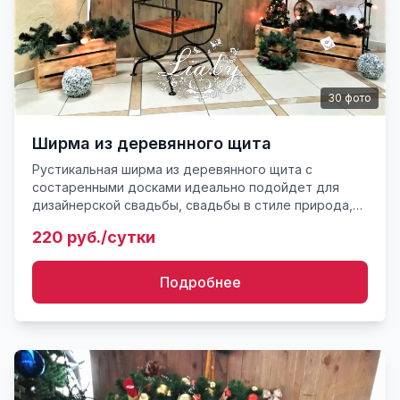
30
фото
Ширма из деревянного щита
Рустикальная ширма из деревянного щита с
состаренными досками идеально подойдет для
дизайнерской свадьбы, свадьбы в стиле природа,
прованс, рустик. Очень хорошо сочетается с
220 руб./сутки
деревянным интерьером. Рек...
Подробнее