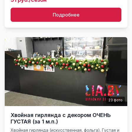
оговаривается.Можн...
Подробнее
23
фото
Хвойная гирлянда с декором ОЧЕНЬ
ГУСТАЯ (за 1 м.п.)
Хвойная гирлянда (искусственная, фольга). Густая и