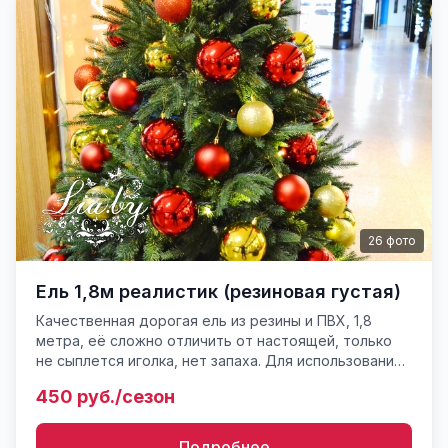
26
фото
Ель 1,8м реалистик (резиновая густая)
Качественная дорогая ель из резины и ПВХ, 1,8
метра, её сложно отличить от настоящей, только
не сыплется иголка, нет запаха. Для использования
только внутри помещения! Указана стоимость
450 руб./сезон
аренды на но...
Подробнее