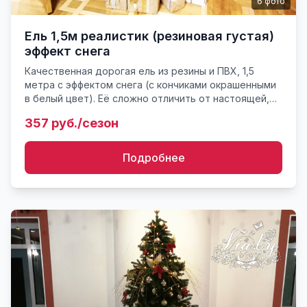
6
фото
Ель 1,5м реалистик (резиновая густая)
эффект снега
Качественная дорогая ель из резины и ПВХ, 1,5
метра с эффектом снега (с кончиками окрашенными
в белый цвет). Её сложно отличить от настоящей,
только не сыплется иголка, нет запаха. Для
357 руб./сезон
использования т...
Подробнее