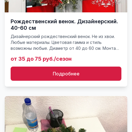
Рождественский венок. Дизайнерский.
40-60 см
Дизайнерский рождественский венок. Не из хвои.
Любые материалы. Цветовая гамма и стиль
возможны любые. Диаметр от 40 до 60 см. Монтаж
на любых поверхностях, стенах, выступах и нишах.
от 35 до 75 руб./сезон
Венком можно укра...
Подробнее