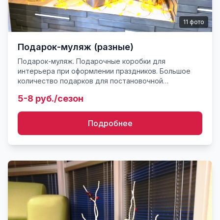
11
фото
Подарок-муляж (разные)
Подарок-муляж. Подарочные коробки для
интерьера при оформлении праздников. Большое
количество подарков для постановочной
визуализации. Цена за 1 шт. По заказу делаем
5-8 руб./сезон
одноразмерные и разноразмерные ко...
Подробнее