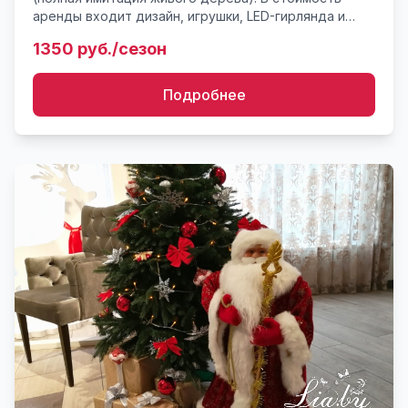
аренды входит дизайн, игрушки, LED-гирлянда и
декоративные подарки. Премиальное оформление
1350 руб./сезон
для вашего пространст...
Подробнее