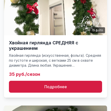
15
фото
Хвойная гирлянда СРЕДНЯЯ с
украшением
Хвойная гирлянда (искусственная, фольга). Средняя
по густоте и широкая, с ветками 25 см в охвате
диаметра. Длина любая. Украшение
оговаривается.Можно с подсветкой. Монтаж на
35 руб./сезон
любых поверхностях, стенах...
Подробнее