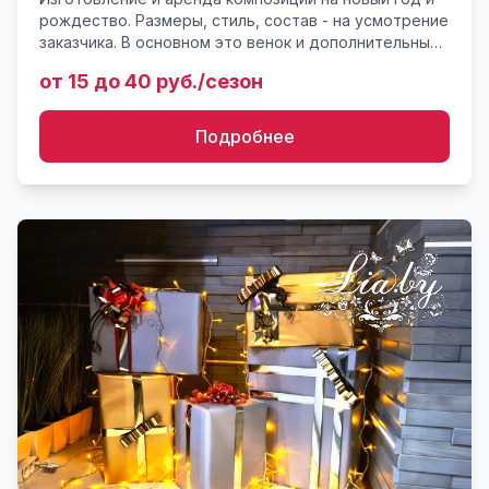
рождество. Размеры, стиль, состав - на усмотрение
заказчика. В основном это венок и дополнительный
декор, также делаем на основе горшка, вазы,
от 15 до 40 руб./сезон
подве...
Подробнее