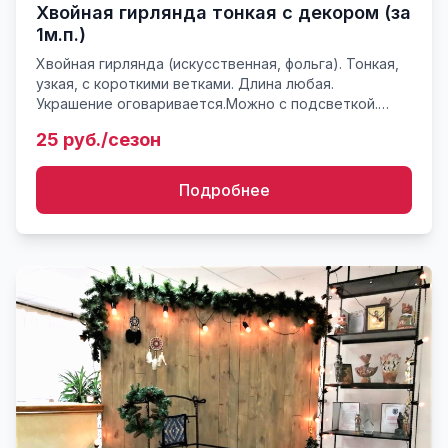
Хвойная гирлянда тонкая с декором (за
1м.п.)
Хвойная гирлянда (искусственная, фольга). Тонкая,
узкая, с короткими ветками. Длина любая.
Украшение оговаривается.Можно с подсветкой.
Монтаж на любых поверхностях, стенах, выступах и
25 руб./сезон
нишах. Гирляндой...
Подробнее