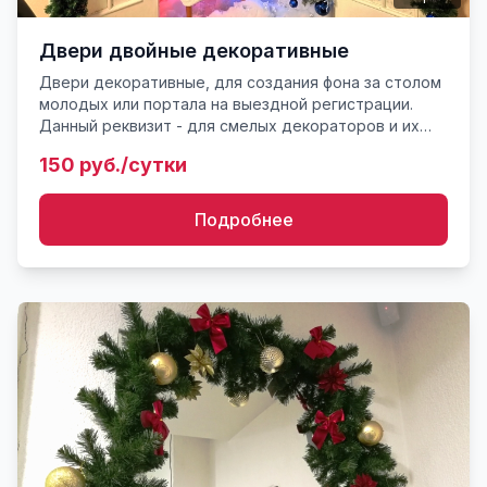
Двери двойные декоративные
Двери декоративные, для создания фона за столом
молодых или портала на выездной регистрации.
Данный реквизит - для смелых декораторов и их
заказчиков с утонченным вкусом. Использовать
150 руб./сутки
можно в качестве...
Подробнее