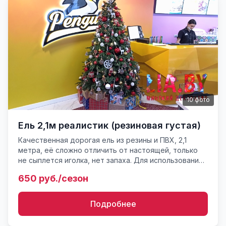
10
фото
Ель 2,1м реалистик (резиновая густая)
Качественная дорогая ель из резины и ПВХ, 2,1
метра, её сложно отличить от настоящей, только
не сыплется иголка, нет запаха. Для использования
только внутри помещения! Указана стоимость
650 руб./сезон
аренды на новы...
Подробнее