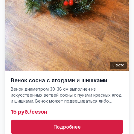
3
фото
Венок сосна с ягодами и шишками
Венок диаметром 30-38 см выполнен из
искусственных ветвей сосны с пуками красных ягод
и шишками. Венок может подвешиваться либо
укладываться на поверхность. В центр венка можно
15 руб./сезон
поместить фонарь, све...
Подробнее