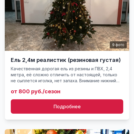
9
фото
Ель 2,4м реалистик (резиновая густая)
Качественная дорогая ель из резины и ПВХ, 2,4
метра, её сложно отличить от настоящей, только
не сыплется иголка, нет запаха. Внимание нижний
радиус 1,5 метра. Для использования только внутри
от 800 руб./сезон
помещения...
Подробнее