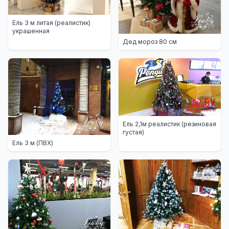
Ель 3 м литая (реалистик)
украшенная
Дед мороз 80 см
Ель 2,1м реалистик (резиновая
густая)
Ель 3 м (ПВХ)