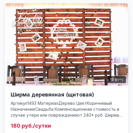
18
фото
Ширма деревянная (щитовая)
Артикул1493 МатериалДерево ЦветКоричневый
НазначениеСвадьба Компенсационная стоимость в
случае утери или поврежденияот 240* руб. Ширма
из деревянных щитов, 3 сегмента, разборная.
180 руб./сутки
Оригинальная ширма ...