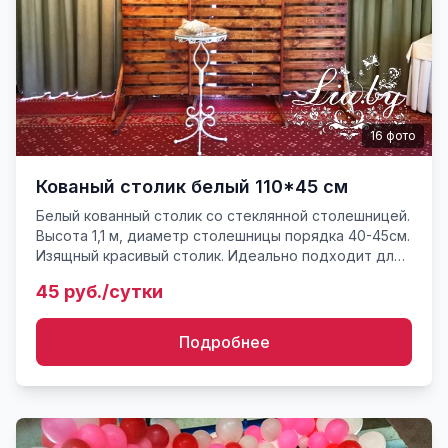
16
фото
Кованый столик белый 110*45 см
Белый кованный столик со стеклянной столешницей.
Высота 1,1 м, диаметр столешницы порядка 40-45см.
Изящный красивый столик. Идеально подходит для
церемонии росписи на выездной регистрации. Вес
45 руб./сутки
около 7...
Подробнее