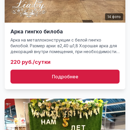
14
фото
Арка гингко билоба
Арка на металлоконструкции с белой гингко
билобой. Размер арки: в2,40 ш1,8 Хорошая арка для
декораций внутри помещения, при необходимости
использования на улице уточняйте информацию
220 руб./сутки
консультанту. Прок...
Подробнее