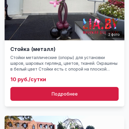
2
фото
Стойка (металл)
Стойки металлические (опоры) для установки
шаров, шаровых гирлянд, цветов, тканей. Окрашены
в белый цвет Стойки есть с опорой на плоской
круглой ноге, плоской ноге крестиком. Высота стоек
10 руб./сутки
от 0,5 до ...
Подробнее