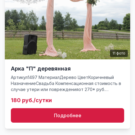
11
фото
Арка "П" деревянная
Артикул1497 МатериалДерево ЦветКоричневый
НазначениеСвадьба Компенсационная стоимость в
случае утери или поврежденияот 270* руб.
Свадебная арка из брусьев, деревянная размер 2,4
180 руб./сутки
на 2,4 метра. Арка с...
Подробнее