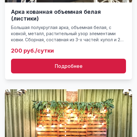
Арка кованная объемная белая
(листики)
Большая полукруглая арка, объемная белая, с
ковкой, металл, растительный узор элементами
ковки. Сборная, составная из 3-х частей: купол и 2
ноги. Примерный вес конструкции порядка 30-35 кг.
200 руб./сутки
Габариты...
Подробнее