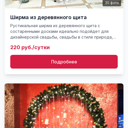
30
фото
Ширма из деревянного щита
Рустикальная ширма из деревянного щита с
состаренными досками идеально подойдет для
дизайнерской свадьбы, свадьбы в стиле природа,
прованс, рустик. Очень хорошо сочетается с
220 руб./сутки
деревянным интерьером. Рек...
Подробнее