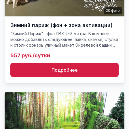
20
фото
Зимний париж (фон + зона активации)
"Зимний Париж" - фон ПВХ 2*3 метра. В комплект
можно добавлять следующее: лавка, скамья, стулья
и столик фонарь уличный макет Эйфелевой башни
снег, ковровое покрытие подсветка, гирлянды
557 руб./сутки
дополни...
Подробнее