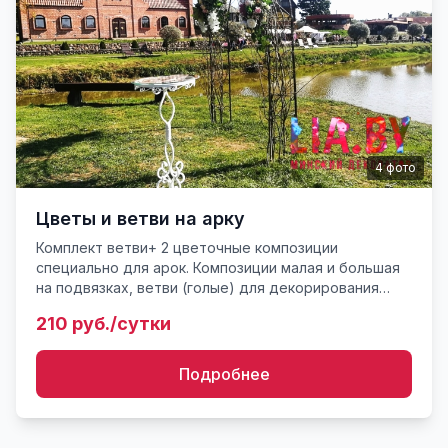
4
фото
Цветы и ветви на арку
Комплект ветви+ 2 цветочные композиции
специально для арок. Композиции малая и большая
на подвязках, ветви (голые) для декорирования
арок. Готовность, наличие и комплектность
210 руб./сутки
уточняйте у консультант...
Подробнее