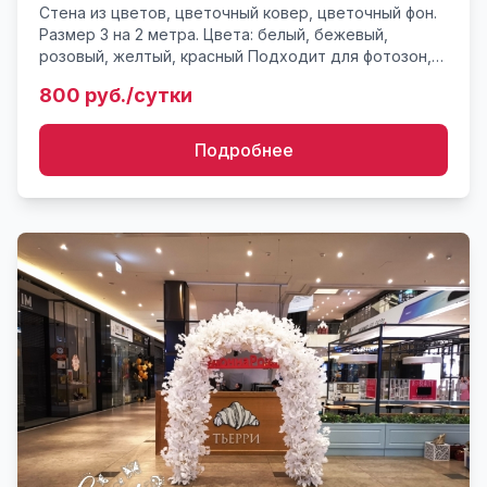
Стена из цветов, цветочный ковер, цветочный фон.
Размер 3 на 2 метра. Цвета: белый, бежевый,
розовый, желтый, красный Подходит для фотозон,
инсталляций, в качестве фона на свадьбу. Детали по
800 руб./сутки
стилизаци...
Подробнее