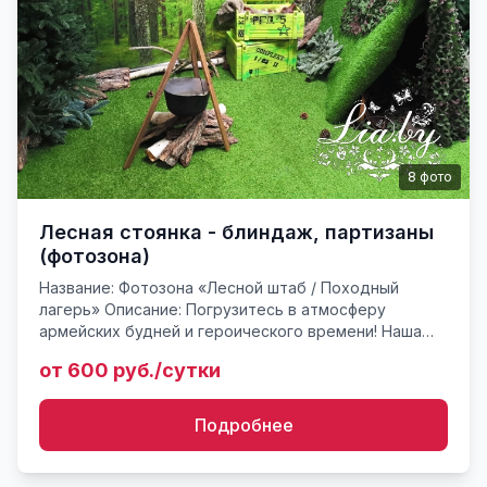
8
фото
Лесная стоянка - блиндаж, партизаны
(фотозона)
Название: Фотозона «Лесной штаб / Походный
лагерь» Описание: Погрузитесь в атмосферу
армейских будней и героического времени! Наша
масштабная инсталляция воссоздает настоящий
от 600 руб./сутки
лесной лагерь с поразит...
Подробнее