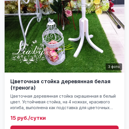
3
фото
Цветочная стойка деревянная белая
(тренога)
Цветочная деревянная стойка окрашенная в белый
цвет. Устойчивая стойка, на 4 ножках, красивого
изгиба, выполнена как подставка для цветочных
композиций, горшков (мини-столик). Высота 80 см.
15 руб./сутки
Вес порядк...