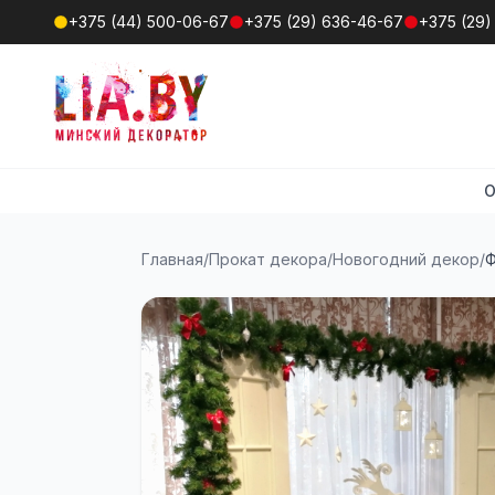
+375 (44) 500-06-67
+375 (29) 636-46-67
+375 (29)
О
Главная
/
Прокат декора
/
Новогодний декор
/
Ф