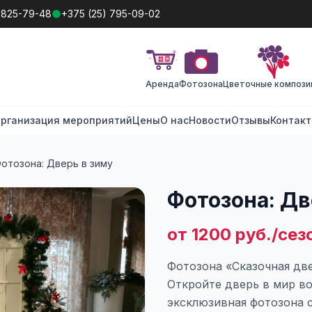
 825-79-48
+375 (25) 795-09-02
Аренда
Фотозона
Цветочные компози
рганизация мероприятий
Цены
О нас
Новости
Отзывы
Контак
отозона: Дверь в зиму
Фотозона: Дв
от 1200 руб./сез
Фотозона «Сказочная дв
Откройте дверь в мир в
эксклюзивная фотозона 