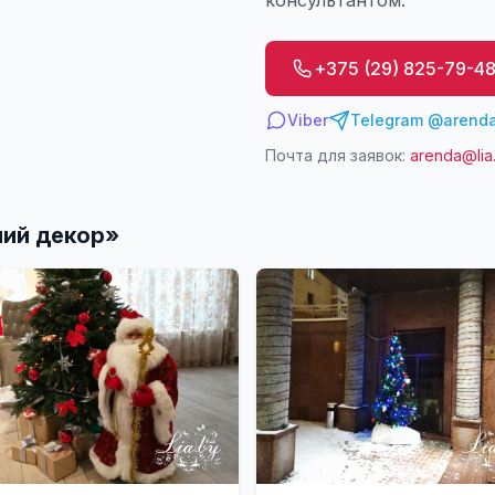
консультантом.
+375 (29) 825-79-4
Viber
Telegram @arenda
Почта для заявок:
arenda@lia
ий декор
»