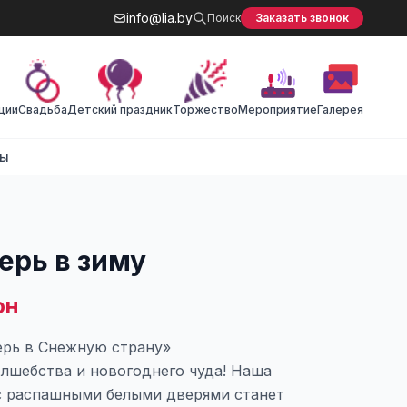
info@lia.by
Поиск
Заказать звонок
ции
Cвадьба
Детский праздник
Торжество
Мероприятие
Галерея
ты
ерь в зиму
он
ерь в Снежную страну»
олшебства и новогоднего чуда! Наша
с распашными белыми дверями станет