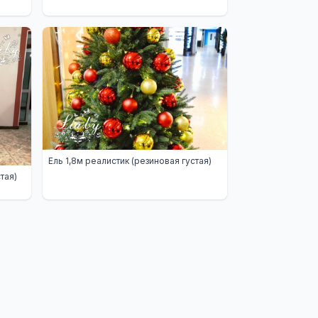
Ель 1,8м реалистик (резиновая густая)
тая)