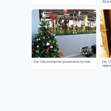
Дед м
Ель 1,5м реалистик (резиновая густая)
Ель 1
эффек