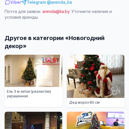
Viber
Telegram @arenda_lia
Почта для заявок:
arenda@lia.by
. Уточните наличие и
условия аренды.
Другое в категории «
Новогодний
декор
»
Ель 3 м литая (реалистик)
украшенная
Дед мороз 80 см