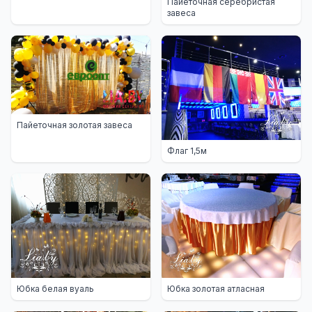
Пайеточная серебристая
завеса
Пайеточная золотая завеса
Флаг 1,5м
Юбка белая вуаль
Юбка золотая атласная