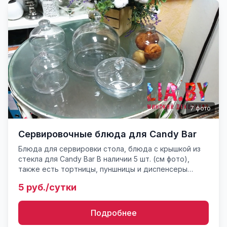
7
фото
Сервировочные блюда для Candy Bar
Блюда для сервировки стола, блюда с крышкой из
стекла для Candy Bar В наличии 5 шт. (см фото),
также есть тортницы, пуншницы и диспенсеры
(лимонадники). Подробнее о наличии реквизита у
5 руб./сутки
консультанта....
Подробнее