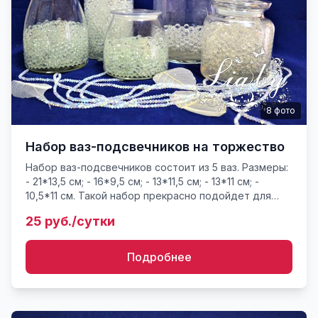
8
фото
Набор ваз-подсвечников на торжество
Hабор ваз-подсвечников состоит из 5 ваз. Размеры:
- 21*13,5 см; - 16*9,5 см; - 13*11,5 см; - 13*11 см; -
10,5*11 см. Такой набор прекрасно подойдет для
любого торжества. Оформляется в качестве
25 руб./сутки
подсвеч...
Подробнее