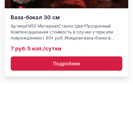
Ваза-бокал 30 см
Артикул1450 МатериалСтекло ЦветПрозрачный
Компенсационная стоимость в случае утери или
поврежденияот 60* руб. Изящная ваза-бокал в
форме бокала для мартини - "Мартинка". 30см
7 руб. 5 коп./сутки
высота, имеется 10 шт. ...
Подробнее
Заказать
стекло candybar