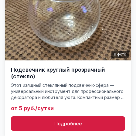
9
фото
Подсвечник круглый прозрачный
(стекло)
Этот изящный стеклянный подсвечник-сфера —
универсальный инструмент для профессионального
декоратора и любителя уюта. Компактный размер (с
небольшое яблоко) позволяет использовать его в
от 5 руб./сутки
составе масшта...
Подробнее