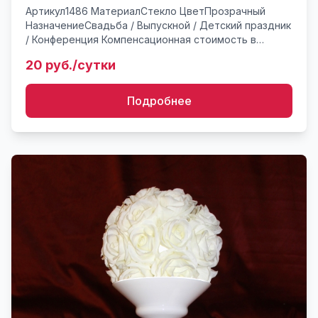
Артикул1486 МатериалСтекло ЦветПрозрачный
НазначениеСвадьба / Выпускной / Детский праздник
/ Конференция Компенсационная стоимость в
случае утери или поврежденияот 120* руб.
20 руб./сутки
Тортница стеклянная для ...
Подробнее