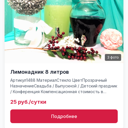
3
фото
Лимонадник 8 литров
Артикул1488 МатериалСтекло ЦветПрозрачный
НазначениеСвадьба / Выпускной / Детский праздник
/ Конференция Компенсационная стоимость в
случае утери или поврежденияот 120* руб.
25 руб./сутки
Лимонадник 8 литров (дис...
Подробнее