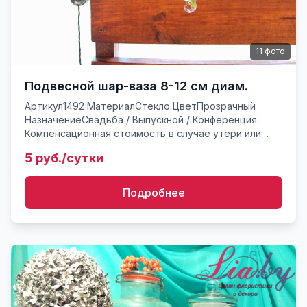
11
фото
Подвесной шар-ваза 8-12 см диам.
Артикул1492 МатериалСтекло ЦветПрозрачный
НазначениеСвадьба / Выпускной / Конференция
Компенсационная стоимость в случае утери или
поврежденияот 20* руб. Стеклянные подвески -
5 руб./сутки
шарики. Полые стеклянн...
Подробнее