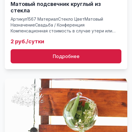
Матовый подсвечник круглый из
стекла
Артикул1567 МатериалСтекло ЦветМатовый
НазначениеСвадьба / Конференция
Компенсационная стоимость в случае утери или
поврежденияот 10* руб. Матовый круглый
2 руб./сутки
подсвечник из стекла. Размером с апельсин. ...
Подробнее