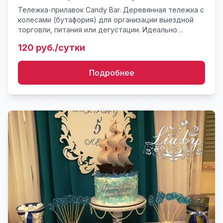
Тележка-прилавок Candy Bar. Деревянная тележка с
колесами (бутафория) для организации выездной
торговли, питания или дегустации. Идеально
подойдет для вечеринки, тематического фуршета,
120 руб./сутки
организации пи...
Подробнее