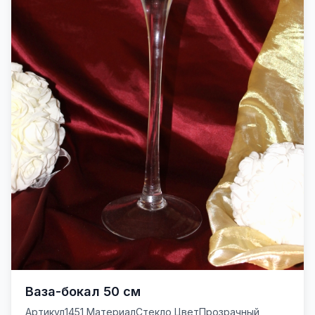
Ваза-бокал 50 см
Артикул1451 МатериалСтекло ЦветПрозрачный