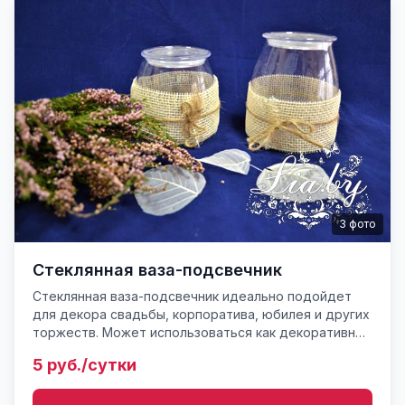
3
фото
Стеклянная ваза-подсвечник
Стеклянная ваза-подсвечник идеально подойдет
для декора свадьбы, корпоратива, юбилея и других
торжеств. Может использоваться как декоративный
подсвечник, так и в качестве вазы с цветочными
5 руб./сутки
композициям...