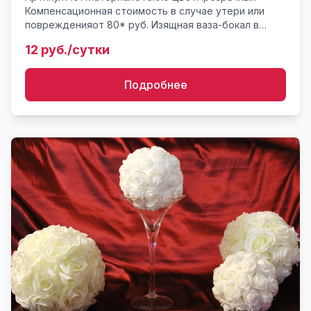
Компенсационная стоимость в случае утери или
поврежденияот 80* руб. Изящная ваза-бокал в
форме бокала для мартини - "Мартинка". 50см
12 руб./сутки
высота, имеется 3 шт. М...
Подробнее