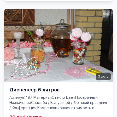
3
фото
Диспенсер 6 литров
Артикул1487 МатериалСтекло ЦветПрозрачный
НазначениеСвадьба / Выпускной / Детский праздник
/ Конференция Компенсационная стоимость в
случае утери или поврежденияот 60* руб.