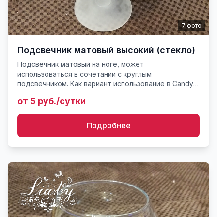
7
фото
Подсвечник матовый высокий (стекло)
Подсвечник матовый на ноге, может
использоваться в сочетании с круглым
подсвечником. Как вариант использование в Candy
Bar`е для выкладки угощений. Может
от 5 руб./сутки
декорироваться цветами. Достаточно
универсальн...
Подробнее